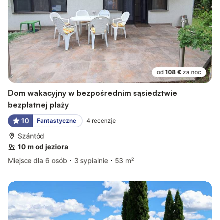
od
108 €
za noc
Dom wakacyjny w bezpośrednim sąsiedztwie
bezpłatnej plaży
10
Fantastyczne
4
recenzje
Szántód
10 m od jeziora
Miejsce dla 6 osób
3 sypialnie
53 m²