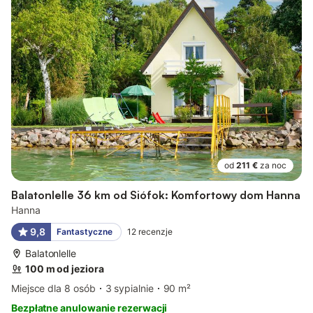
od
211 €
za noc
Balatonlelle 36 km od Siófok: Komfortowy dom Hanna
Hanna
9,8
Fantastyczne
12
recenzje
Balatonlelle
100 m od jeziora
Miejsce dla 8 osób
3 sypialnie
90 m²
Bezpłatne anulowanie rezerwacji