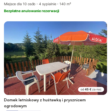
Miejsce dla 10 osób
4 sypialnie
140 m²
Bezpłatne anulowanie rezerwacji
od
45 €
za noc
Domek letniskowy z huśtawką i prysznicem
ogrodowym