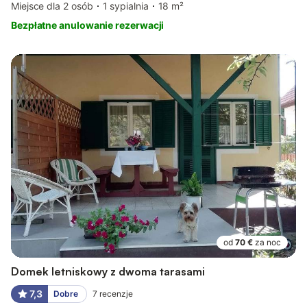
Miejsce dla 2 osób
1 sypialnia
18 m²
Bezpłatne anulowanie rezerwacji
od
70 €
za noc
Domek letniskowy z dwoma tarasami
7,3
Dobre
7
recenzje