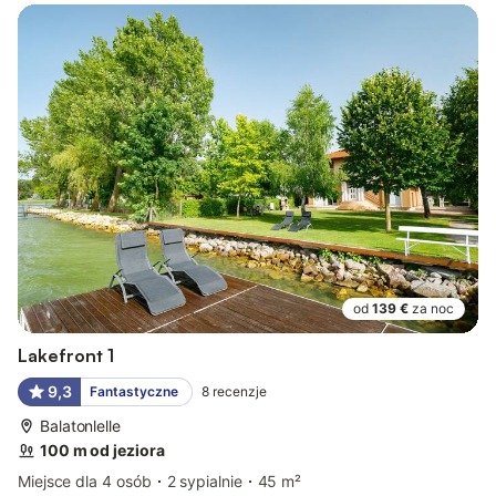
od
139 €
za noc
Lakefront 1
9,3
Fantastyczne
8
recenzje
Balatonlelle
100 m od jeziora
Miejsce dla 4 osób
2 sypialnie
45 m²