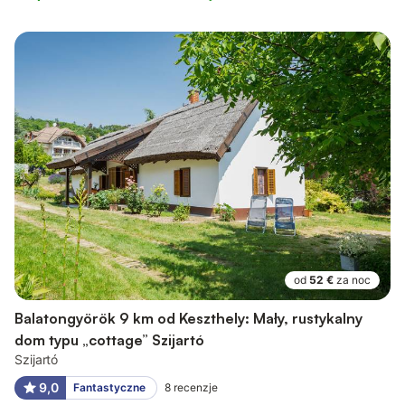
od
52 €
za noc
Balatongyörök 9 km od Keszthely: Mały, rustykalny
dom typu „cottage” Szijartó
Szijartó
9,0
Fantastyczne
8
recenzje