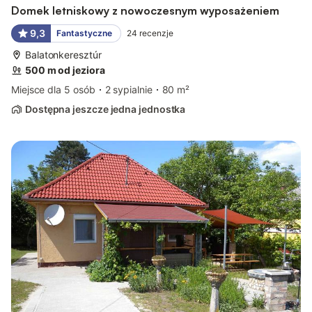
Domek letniskowy z nowoczesnym wyposażeniem
9,3
Fantastyczne
24
recenzje
Balatonkeresztúr
500 m od jeziora
Miejsce dla 5 osób
2 sypialnie
80 m²
Dostępna jeszcze jedna jednostka