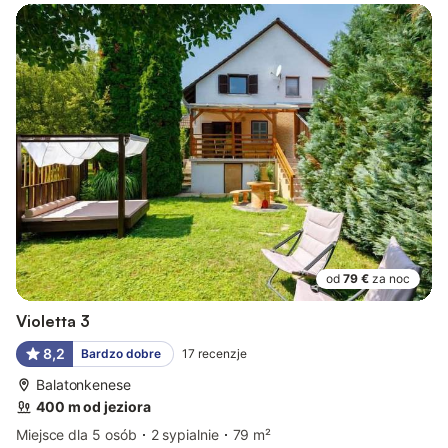
od
79 €
za noc
Violetta 3
8,2
Bardzo dobre
17
recenzje
Balatonkenese
400 m od jeziora
Miejsce dla 5 osób
2 sypialnie
79 m²