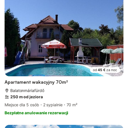
od
45 €
za noc
Apartament wakacyjny 70m²
Balatonmáriafürdő
250 m od jeziora
Miejsce dla 5 osób
2 sypialnie
70 m²
Bezpłatne anulowanie rezerwacji