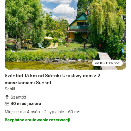
od
83 €
za noc
Szántód 13 km od Siófok: Urokliwy dom z 2
mieszkaniami Sunset
Schilf
Szántód
40 m od jeziora
Miejsce dla 4 osób
2 sypialnie
60 m²
Bezpłatne anulowanie rezerwacji