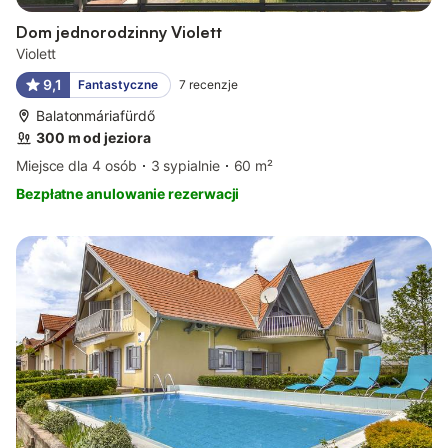
Dom jednorodzinny Violett
Violett
9,1
Fantastyczne
7
recenzje
Balatonmáriafürdő
300 m od jeziora
Miejsce dla 4 osób
3 sypialnie
60 m²
Bezpłatne anulowanie rezerwacji