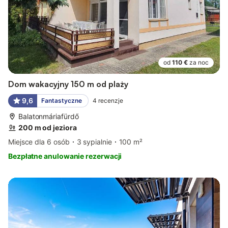
od
110 €
za noc
Dom wakacyjny 150 m od plaży
9,6
Fantastyczne
4
recenzje
Balatonmáriafürdő
200 m od jeziora
Miejsce dla 6 osób
3 sypialnie
100 m²
Bezpłatne anulowanie rezerwacji