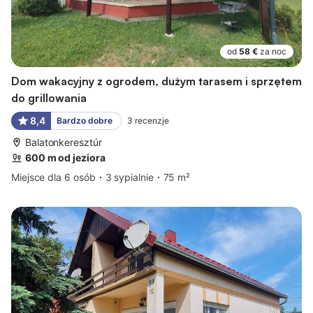
od
58 €
za noc
Dom wakacyjny z ogrodem, dużym tarasem i sprzętem
do grillowania
8,4
Bardzo dobre
3
recenzje
Balatonkeresztúr
600 m od jeziora
Miejsce dla 6 osób
3 sypialnie
75 m²