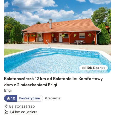
od
108 €
za noc
Balatonszárszó 12 km od Balatonlelle: Komfortowy
dom z 2 mieszkaniami Brigi
Brigi
10
Fantastyczne
6
recenzje
Balatonszárszó
1,4 km od jeziora