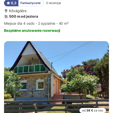
9,3
Fantastyczne
3
recenzje
Kővágóörs
500 m od jeziora
Miejsce dla 4 osób
2 sypialnie
40 m²
Bezpłatne anulowanie rezerwacji
od
38 €
za noc