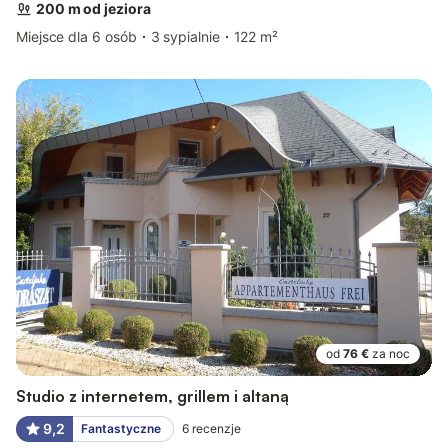
200 m od jeziora
Miejsce dla 6 osób
3 sypialnie
122 m²
od
76 €
za noc
Studio z internetem, grillem i altaną
9,2
Fantastyczne
6
recenzje