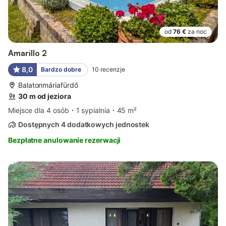
od
76 €
za noc
Amarillo 2
8,0
Bardzo dobre
10
recenzje
Balatonmáriafürdő
30 m od jeziora
Miejsce dla 4 osób
1 sypialnia
45 m²
Dostępnych 4 dodatkowych jednostek
Bezpłatne anulowanie rezerwacji