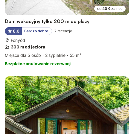
od
40 €
za noc
Dom wakacyjny tylko 200 m od plaży
8,6
Bardzo dobre
7
recenzje
Fonyód
300 m od jeziora
Miejsce dla 5 osób
2 sypialnie
55 m²
Bezpłatne anulowanie rezerwacji