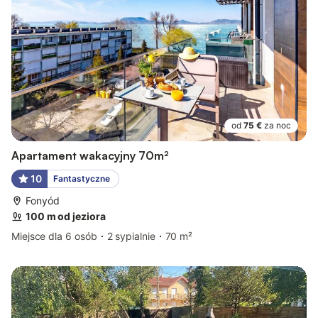
od
75 €
za noc
Apartament wakacyjny 70m²
10
Fantastyczne
Fonyód
100 m od jeziora
Miejsce dla 6 osób
2 sypialnie
70 m²