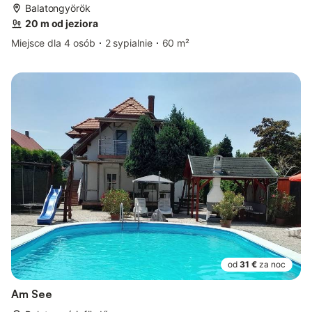
Balatongyörök
20 m od jeziora
Miejsce dla 4 osób
2 sypialnie
60 m²
od
31 €
za noc
Am See