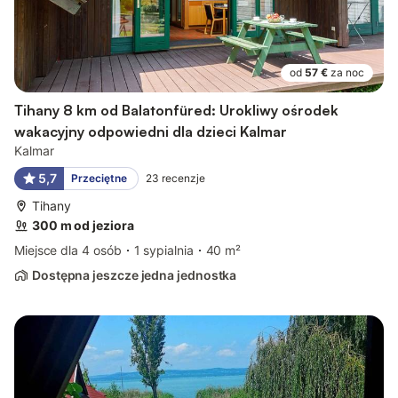
od
57 €
za noc
Tihany 8 km od Balatonfüred: Urokliwy ośrodek
wakacyjny odpowiedni dla dzieci Kalmar
Kalmar
5,7
Przeciętne
23
recenzje
Tihany
300 m od jeziora
Miejsce dla 4 osób
1 sypialnia
40 m²
Dostępna jeszcze jedna jednostka